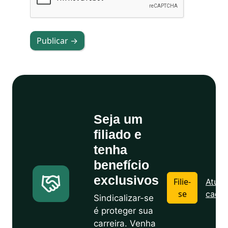
Publicar →
Seja um
filiado e
tenha
benefício
exclusivos
Filie-
Atuali
se
cadas
Sindicalizar-se
é proteger sua
carreira. Venha