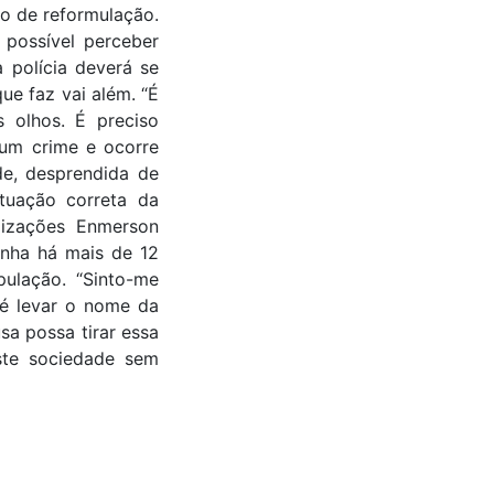
jo de reformulação.
 possível perceber
 polícia deverá se
ue faz vai além. “É
s olhos. É preciso
um crime e ocorre
de, desprendida de
atuação correta da
alizações Enmerson
enha há mais de 12
pulação. “Sinto-me
 é levar o nome da
sa possa tirar essa
iste sociedade sem