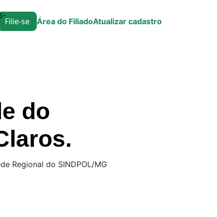
6-
Filie-se
Área do Filiado
Atualizar cadastro
de do
laros.
Sede Regional do SINDPOL/MG