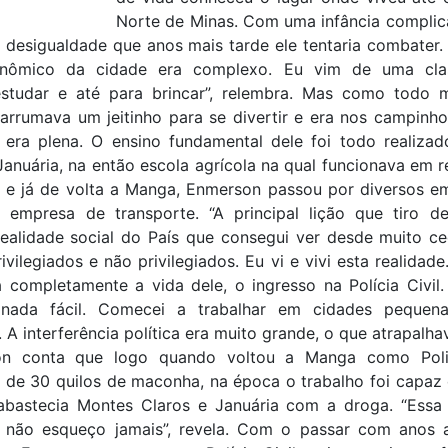
Norte de Minas. Com uma infância complica
 desigualdade que anos mais tarde ele tentaria combater.
onômico da cidade era complexo. Eu vim de uma cla
estudar e até para brincar”, relembra. Mas como todo
rrumava um jeitinho para se divertir e era nos campinho
a era plena. O ensino fundamental dele foi todo realiza
anuária, na então escola agrícola na qual funcionava em r
e já de volta a Manga, Enmerson passou por diversos 
empresa de transporte. “A principal lição que tiro de
realidade social do País que consegui ver desde muito ce
rivilegiados e não privilegiados. Eu vi e vivi esta realidad
completamente a vida dele, o ingresso na Polícia Civil. 
nada fácil. Comecei a trabalhar em cidades pequen
 A interferência política era muito grande, o que atrapalha
on conta que logo quando voltou a Manga como Polic
 de 30 quilos de maconha, na época o trabalho foi capaz 
bastecia Montes Claros e Januária com a droga. “Essa 
não esqueço jamais”, revela. Com o passar com anos a 