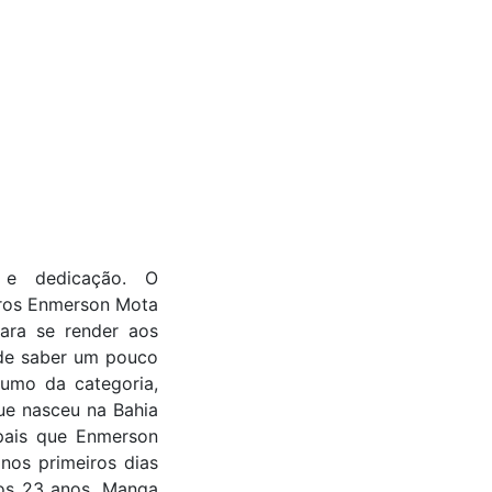
 e dedicação. O
laros Enmerson Mota
ara se render aos
 de saber um pouco
umo da categoria,
ue nasceu na Bahia
pais que Enmerson
nos primeiros dias
 os 23 anos, Manga