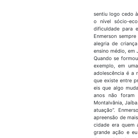
sentiu logo cedo à
o nível sócio-ec
dificuldade para 
Enmerson sempre a
alegria de crianç
ensino médio, em J
Quando se formou 
exemplo, em uma 
adolescência é a 
que existe entre p
eis que algo muda 
anos não foram 
Montalvânia, Jaíba.
atuação”. Enmers
apreensão de mais
cidade era quem a
grande ação e eu 