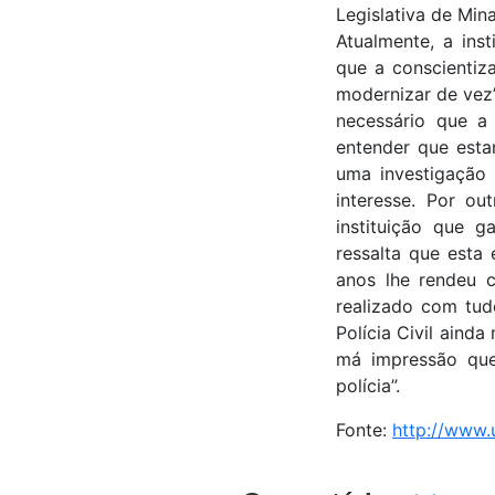
Legislativa de Min
Atualmente, a ins
que a conscientiz
modernizar de vez”
necessário que a 
entender que est
uma investigação 
interesse. Por ou
instituição que g
ressalta que esta
anos lhe rendeu c
realizado com tud
Polícia Civil aind
má impressão que 
polícia”.
Fonte:
http://www.