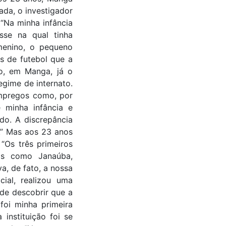
da, o investigador
 “Na minha infância
sse na qual tinha
 menino, o pequeno
s de futebol que a
do, em Manga, já o
egime de internato.
empregos como, por
 minha infância e
do. A discrepância
e.” Mas aos 23 anos
“Os três primeiros
as como Janaúba,
va, de fato, a nossa
ial, realizou uma
de descobrir que a
foi minha primeira
instituição foi se