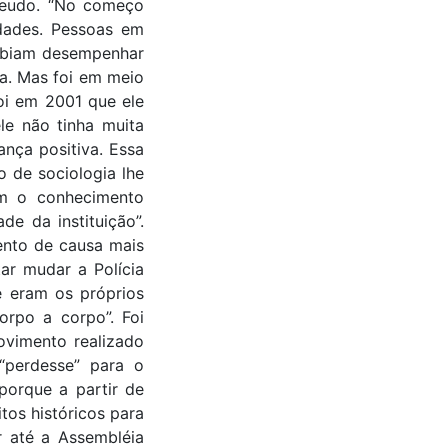
 feudo. “No começo
edades. Pessoas em
abiam desempenhar
ta. Mas foi em meio
oi em 2001 que ele
le não tinha muita
nça positiva. Essa
 de sociologia lhe
om o conhecimento
de da instituição”.
ento de causa mais
ar mudar a Polícia
e eram os próprios
orpo a corpo”. Foi
ovimento realizado
“perdesse” para o
porque a partir de
tos históricos para
r até a Assembléia