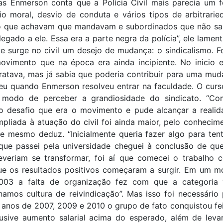
s Enmerson conta que a Polícia Civil mais parecia um
io moral, desvio de conduta e vários tipos de arbitrari
 que achavam que mandavam e subordinados que não s
legado a ele. Essa era a parte negra da polícia”, ele lamen
e surge no civil um desejo de mudança: o sindicalismo. F
ovimento que na época era ainda incipiente. No inicio e
atava, mas já sabia que poderia contribuir para uma muda
eu quando Enmerson resolveu entrar na faculdade. O curso
 modo de perceber a grandiosidade do sindicato. “C
 o desafio que era o movimento e pude alcançar a realida
pliada à atuação do civil foi ainda maior, pelo conhecim
 mesmo deduz. “Inicialmente queria fazer algo para tent
 que passei pela universidade cheguei à conclusão de qu
riam se transformar, foi aí que comecei o trabalho c
 os resultados positivos começaram a surgir. Em um m
003 a falta de organização fez com que a categoria 
amos cultura de reivindicação”. Mas isso foi necessário 
anos de 2007, 2009 e 2010 o grupo de fato conquistou fei
lusive aumento salarial acima do esperado, além de leva