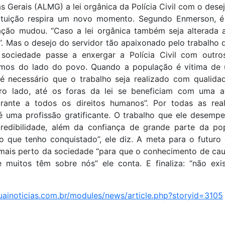
as Gerais (ALMG) a lei orgânica da Polícia Civil com o dese
tituição respira um novo momento. Segundo Enmerson, é
ação mudou. “Caso a lei orgânica também seja alterada a
. Mas o desejo do servidor tão apaixonado pelo trabalho q
sociedade passe a enxergar a Polícia Civil com outro
amos do lado do povo. Quando a população é vitima de 
é necessário que o trabalho seja realizado com qualida
tro lado, até os foras da lei se beneficiam com uma 
arante a todos os direitos humanos”. Por todas as re
 é uma profissão gratificante. O trabalho que ele desemp
redibilidade, além da confiança de grande parte da po
o que tenho conquistado”, ele diz. A meta para o futuro
a mais perto da sociedade “para que o conhecimento de cau
muitos têm sobre nós” ele conta. E finaliza: “não ex
uainoticias.com.br/modules/news/article.php?storyid=3105