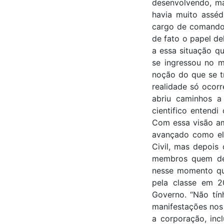
desenvolvendo, ma
havia muito asséd
cargo de comando
de fato o papel de
a essa situação qu
se ingressou no m
noção do que se tr
realidade só ocorr
abriu caminhos a
cientifico entendi
Com essa visão am
avançado como ele
Civil, mas depois
membros quem deve
nesse momento que
pela classe em 2
Governo. “Não tính
manifestações nos 
a corporação, inc