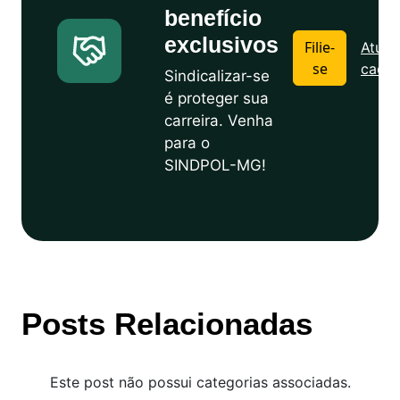
benefício
exclusivos
Filie-
Atuali
se
cadas
Sindicalizar-se
é proteger sua
carreira. Venha
para o
SINDPOL-MG!
Posts Relacionadas
Este post não possui categorias associadas.