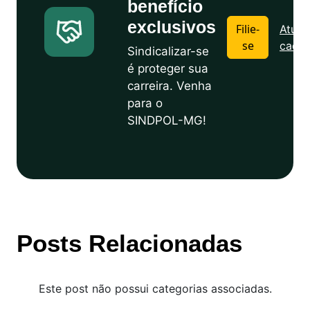
benefício
exclusivos
Filie-
Atuali
se
cadas
Sindicalizar-se
é proteger sua
carreira. Venha
para o
SINDPOL-MG!
Posts Relacionadas
Este post não possui categorias associadas.