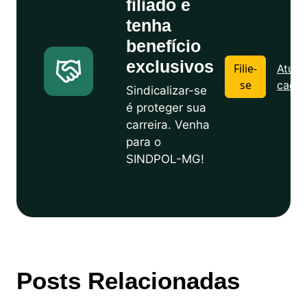
filiado e
tenha
benefício
exclusivos
Filie-
Atuali
se
cadas
Sindicalizar-se
é proteger sua
carreira. Venha
para o
SINDPOL-MG!
Posts Relacionadas