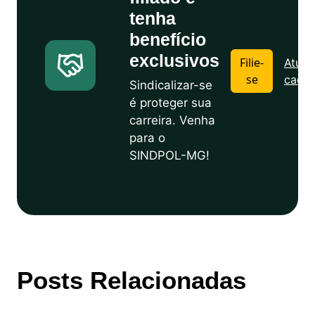
tenha
benefício
exclusivos
Filie-
Atuali
se
cadas
Sindicalizar-se
é proteger sua
carreira. Venha
para o
SINDPOL-MG!
Posts Relacionadas