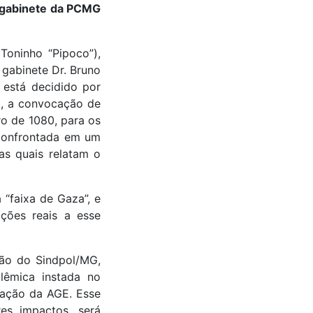
e gabinete da PCMG
Toninho “Pipoco”),
e gabinete Dr. Bruno
 está decidido por
), a convocação de
o de 1080, para os
 confrontada em um
as quais relatam o
“faixa de Gaza”, e
ções reais a esse
ção do Sindpol/MG,
êmica instada no
ação da AGE. Esse
es impactos, será