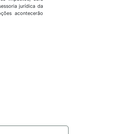
essoria jurídica da
oções acontecerão
*