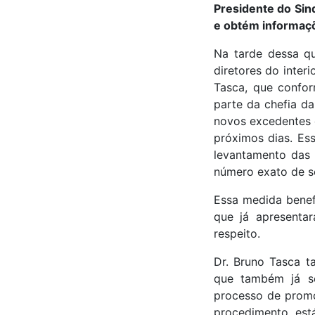
Presidente do Sin
e obtém informaç
Na tarde dessa qu
diretores do interi
Tasca, que confor
parte da chefia d
novos excedentes 
próximos dias. Es
levantamento das 
número exato de s
Essa medida benef
que já apresenta
respeito.
Dr. Bruno Tasca t
que também já s
processo de prom
procedimento est