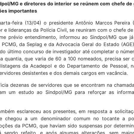
dpol/MG e diretores do interior se reúnem com chefe d
ões importantes
arta-feira (13/04) o presidente Antônio Marcos Pereira (
or e lideranças da Polícia Civil, se reuniram com o chefe d
me prévio entendimento, informou ao Sindpol/MG que já
a PCMG, da Seplag e da Advocacia Geral do Estado (AGE
do último concurso de investigador até completar o númer
sa quantia, que varia de 60 a 100 nomeados, precisa ser
listagens da Acadepol e do Departamento de Pessoal, n
ervidores desistentes e dos demais cargos em vacância.
icia dezenas de servidores que se encontram na chamada 
ram um estudo ao Sindpol/MG para reforçar as informa
ambém esclareceu aos presentes, em resposta a solicita
e chegou a um denominador comum no tocante a pol
oções da PCMG, que haviam sido suspensas por determin
á sendo refeito, e após algumas alterações, sem maior