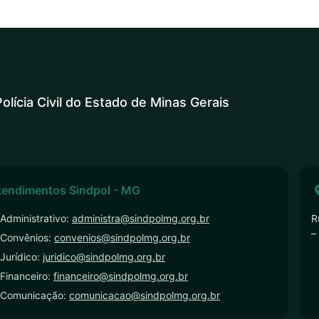
olícia Civil do Estado de Minas Gerais
tendimentos Sindpol - MG
Administrativo:
administra@sindpolmg.org.br
R
–
 Convênios:
convenios@sindpolmg.org.br
Jurídico:
juridico@sindpolmg.org.br
Financeiro:
financeiro@sindpolmg.org.br
 Comunicação:
comunicacao@sindpolmg.org.br