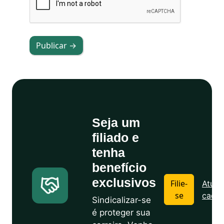
Publicar →
Seja um
filiado e
tenha
benefício
exclusivos
Filie-
Atuali
se
cadas
Sindicalizar-se
é proteger sua