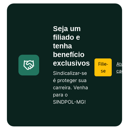
Seja um
filiado e
tenha
benefício
exclusivos
Filie-
Atuali
se
cadas
Sindicalizar-se
é proteger sua
carreira. Venha
para o
SINDPOL-MG!