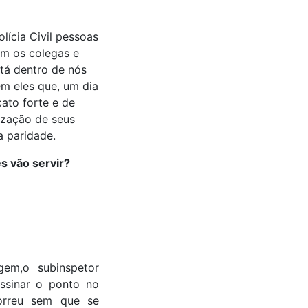
lícia Civil pessoas
m os colegas e
stá dentro de nós
m eles que, um dia
ato forte e de
rização de seus
a paridade.
es vão servir?
em,o subinspetor
assinar o ponto no
correu sem que se