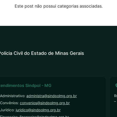
Este post não possui categorias associadas.
olícia Civil do Estado de Minas Gerais
tendimentos Sindpol - MG
Administrativo:
administra@sindpolmg.org.br
R
–
 Convênios:
convenios@sindpolmg.org.br
Jurídico:
juridico@sindpolmg.org.br
Financeiro:
financeiro@sindpolmg.org.br