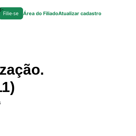
6-
Filie-se
Área do Filiado
Atualizar cadastro
ização.
11)
G