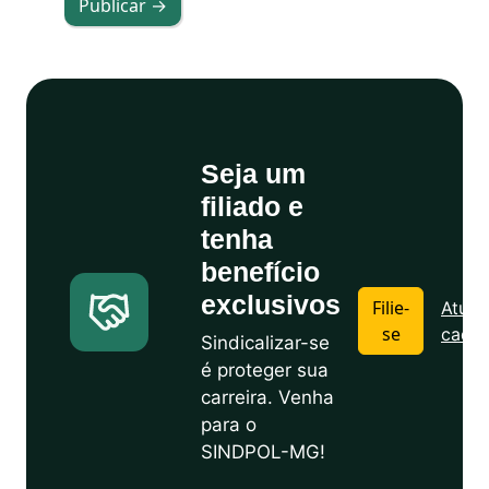
Publicar →
Seja um
filiado e
tenha
benefício
exclusivos
Filie-
Atuali
se
cadas
Sindicalizar-se
é proteger sua
carreira. Venha
para o
SINDPOL-MG!