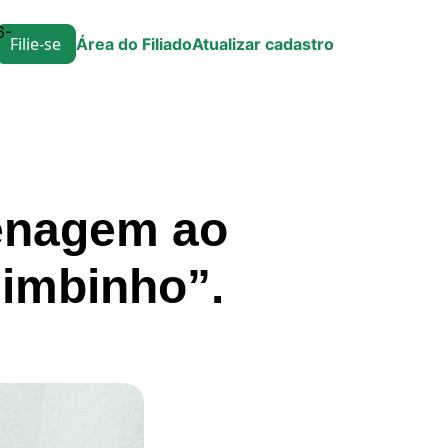
6-
Filie-se
Área do Filiado
Atualizar cadastro
menagem ao
himbinho”.