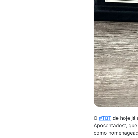
O
#TBT
de hoje já
Aposentados”, que r
como homenageado 