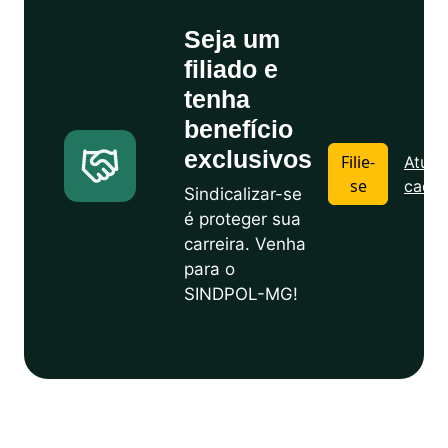
Seja um
filiado e
tenha
benefício
exclusivos
Filie-
Atuali
se
cadas
Sindicalizar-se
é proteger sua
carreira. Venha
para o
SINDPOL-MG!