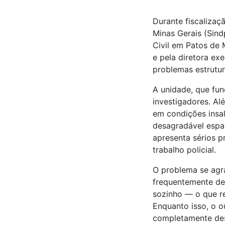
Durante fiscalizaç
Minas Gerais (Sind
Civil em Patos de 
e pela diretora ex
problemas estrutur
A unidade, que fun
investigadores. Al
em condições insa
desagradável espal
apresenta sérios p
trabalho policial.
O problema se agr
frequentemente des
sozinho — o que re
Enquanto isso, o o
completamente desa