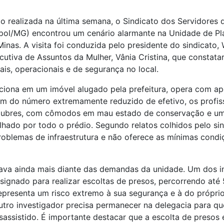
ão realizada na última semana, o Sindicato dos Servidores da
pol/MG) encontrou um cenário alarmante na Unidade de Pla
Minas. A visita foi conduzida pelo presidente do sindicato,
ecutiva de Assuntos da Mulher, Vânia Cristina, que constat
ais, operacionais e de segurança no local.
ciona em um imóvel alugado pela prefeitura, opera com ap
ém do número extremamente reduzido de efetivo, os profis
lubres, com cômodos em mau estado de conservação e um 
hado por todo o prédio. Segundo relatos colhidos pelo sin
roblemas de infraestrutura e não oferece as mínimas condi
ava ainda mais diante das demandas da unidade. Um dos i
ignado para realizar escoltas de presos, percorrendo até
presenta um risco extremo à sua segurança e à do próprio
utro investigador precisa permanecer na delegacia para que
ssistido. É importante destacar que a escolta de presos é