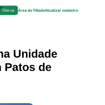
6-
Filie-se
Área do Filiado
Atualizar cadastro
 na Unidade
m Patos de