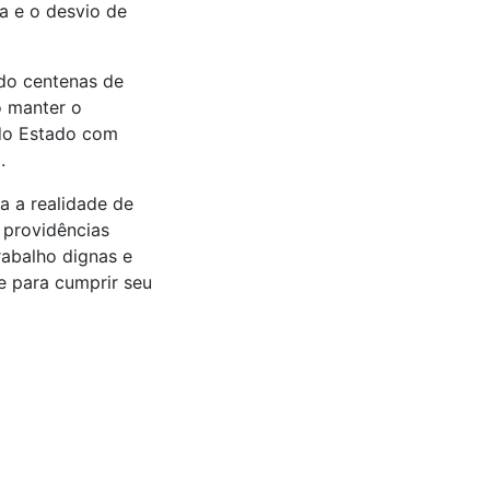
ga e o desvio de
ando centenas de
o manter o
 do Estado com
.
a a realidade de
e providências
rabalho dignas e
e para cumprir seu