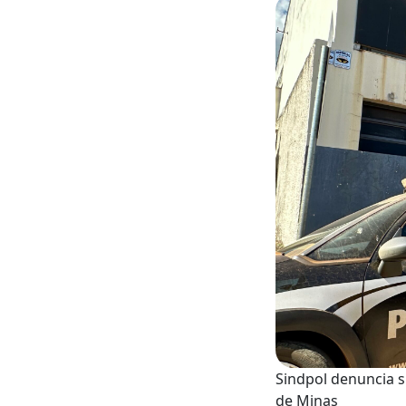
Sindpol denuncia s
de Minas