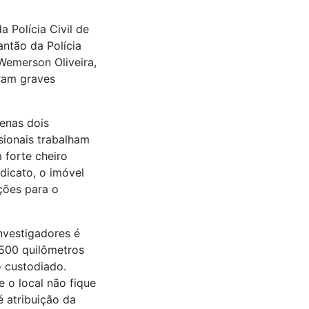
 Polícia Civil de
ntão da Polícia
 Wemerson Oliveira,
aram graves
enas dois
sionais trabalham
forte cheiro
dicato, o imóvel
ções para o
nvestigadores é
 500 quilômetros
 custodiado.
 o local não fique
 atribuição da