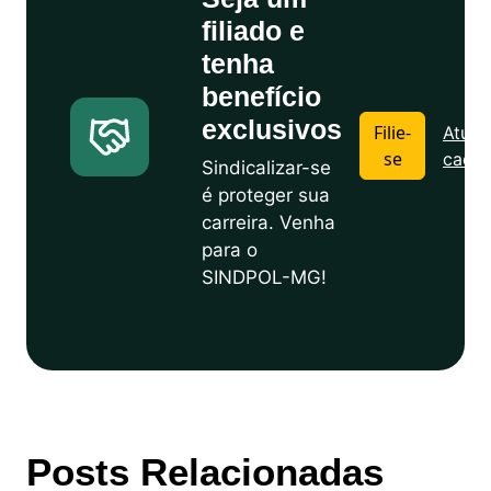
filiado e
tenha
benefício
exclusivos
Filie-
Atuali
se
cadas
Sindicalizar-se
é proteger sua
carreira. Venha
para o
SINDPOL-MG!
Posts Relacionadas