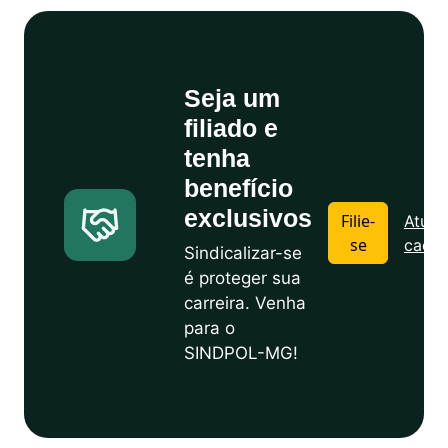
Seja um
filiado e
tenha
benefício
exclusivos
Filie-
Atuali
se
cadas
Sindicalizar-se
é proteger sua
carreira. Venha
para o
SINDPOL-MG!