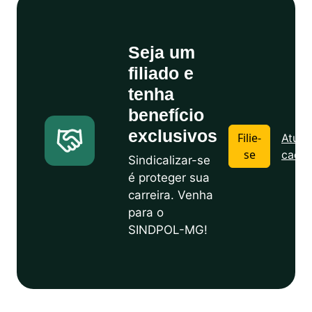
Seja um
filiado e
tenha
benefício
exclusivos
Filie-
Atuali
se
cadas
Sindicalizar-se
é proteger sua
carreira. Venha
para o
SINDPOL-MG!