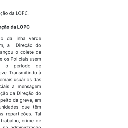
vação da LOPC
o da linha verde
em, a Direção do
ançou o colete de
e os Policiais usem
do o período de
eve. Transmitindo à
emais usuários das
iciais a mensagem
nção da Direção do
peito da greve, em
unidades que têm
s repartições. Tal
trabalho, crime de
o na administração