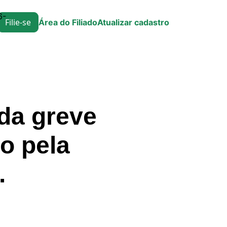
6-
Filie-se
Área do Filiado
Atualizar cadastro
da greve
o pela
.