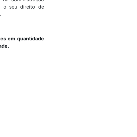
r o seu direito de
.
tes em quantidade
ade.
*