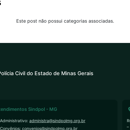
s
Este post não possui categorias associadas.
olícia Civil do Estado de Minas Gerais
tendimentos Sindpol - MG
Administrativo:
administra@sindpolmg.org.br
R
–
 Convênios:
convenios@sindpolmg.org.br