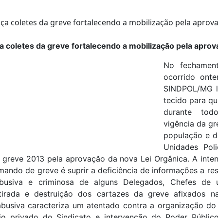
coletes da greve fortalecendo a mobilização pela apro
No fechament
ocorrido ont
SINDPOL/MG l
tecido para qu
durante to
vigência da gr
população e d
Unidades Pol
a greve 2013 pela aprovação da nova Lei Orgânica. A inte
ndo de greve é suprir a deficiência de informações a res
busiva e criminosa de alguns Delegados, Chefes de 
irada e destruição dos cartazes da greve afixados na
busiva caracteriza um atentado contra a organização do 
o privado do Sindicato e intervenção do Poder Públic