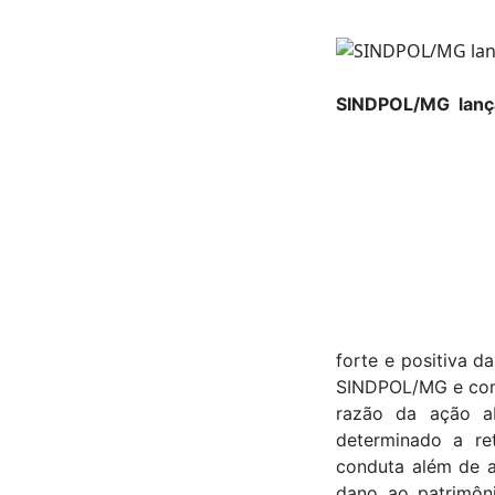
SINDPOL/MG lança 
forte e positiva d
SINDPOL/MG e coma
razão da ação a
determinado a ret
conduta além de a
dano ao patrimôni