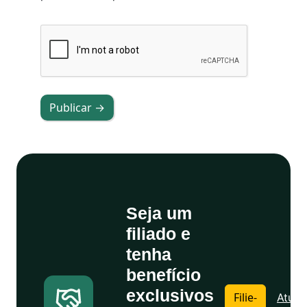
Publicar →
Seja um
filiado e
tenha
benefício
exclusivos
Filie-
Atuali