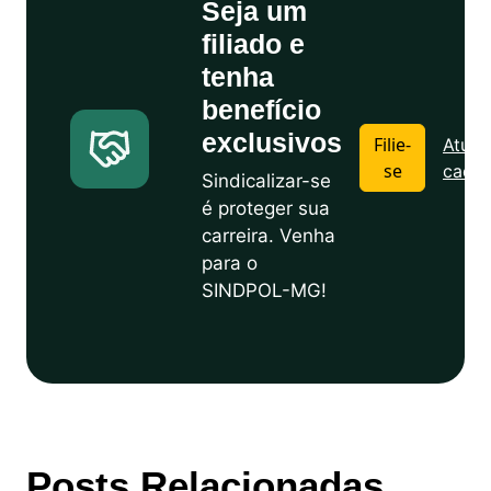
Seja um
filiado e
tenha
benefício
exclusivos
Filie-
Atuali
se
cadas
Sindicalizar-se
é proteger sua
carreira. Venha
para o
SINDPOL-MG!
Posts Relacionadas