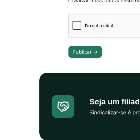
Salvar meus dados neste n
Publicar →
Seja um filia
Sindicalizar-se é p