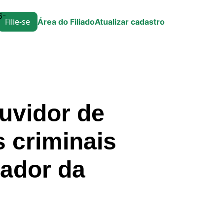
6-
Filie-se
Área do Filiado
Atualizar cadastro
uvidor de
s criminais
gador da