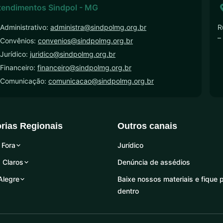
tendimentos Sindpol - MG
Administrativo:
administra@sindpolmg.org.br
R
–
 Convênios:
convenios@sindpolmg.org.br
Jurídico:
juridico@sindpolmg.org.br
Financeiro:
financeiro@sindpolmg.org.br
 Comunicação:
comunicacao@sindpolmg.org.br
orias Regionais
Outros canais
 Fora
Jurídico
 Claros
Denúncia de assédios
Alegre
Baixe nossos materiais e fique 
dentro