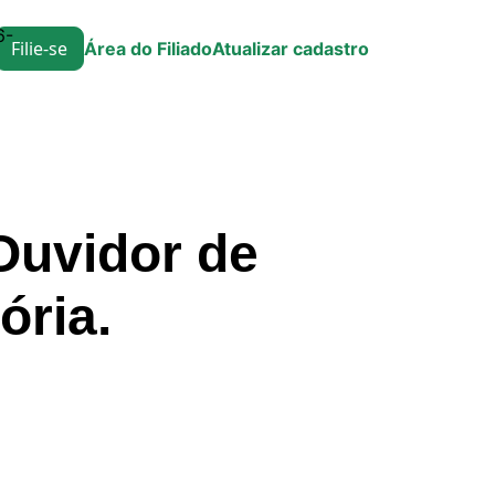
6-
Filie-se
Área do Filiado
Atualizar cadastro
uvidor de
ória.