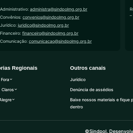
Administrativo:
administra@sindpolmg.org.br
R
–
 Convênios:
convenios@sindpolmg.org.br
Jurídico:
juridico@sindpolmg.org.br
Financeiro:
financeiro@sindpolmg.org.br
 Comunicação:
comunicacao@sindpolmg.org.br
orias Regionais
Outros canais
 Fora
Jurídico
 Claros
Denúncia de assédios
Alegre
Baixe nossos materiais e fique 
dentro
©Sindpol. Desenvolv