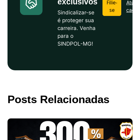
exclusivos
Filie-
Atuali
se
cadas
Sindicalizar-se
é proteger sua
carreira. Venha
para o
SINDPOL-MG!
Posts Relacionadas