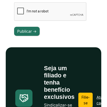
Publicar →
Seja um
filiado e
tenha
benefício
exclusivos
Filie-
Atuali
se
cadas
Sindicalizar-se