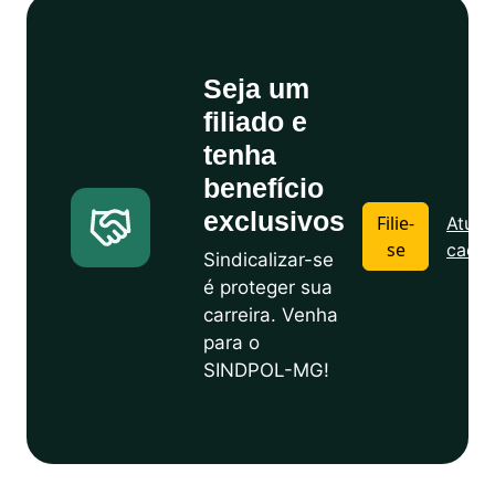
Seja um
filiado e
tenha
benefício
exclusivos
Filie-
Atuali
se
cadas
Sindicalizar-se
é proteger sua
carreira. Venha
para o
SINDPOL-MG!