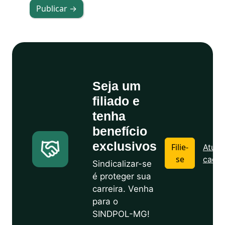
Publicar →
Seja um
filiado e
tenha
benefício
exclusivos
Filie-
Atuali
se
cadas
Sindicalizar-se
é proteger sua
carreira. Venha
para o
SINDPOL-MG!