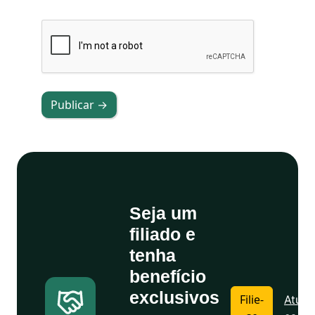
Publicar →
Seja um
filiado e
tenha
benefício
exclusivos
Filie-
Atuali