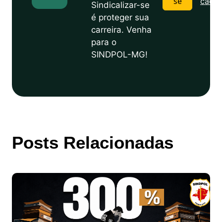
se
cadas
Sindicalizar-se
é proteger sua
carreira. Venha
para o
SINDPOL-MG!
Posts Relacionadas