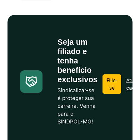
Seja um
filiado e
tenha
benefício
exclusivos
Filie-
Atuali
se
cadas
Sindicalizar-se
é proteger sua
carreira. Venha
para o
SINDPOL-MG!