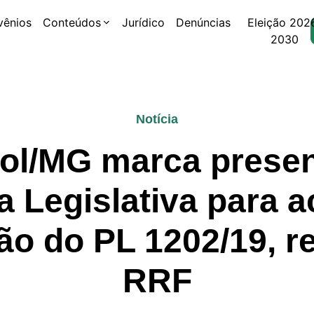
vênios
Conteúdos
Jurídico
Denúncias
Eleição 202
2030
Notícia
ol/MG marca prese
a Legislativa para 
ão do PL 1202/19, r
RRF