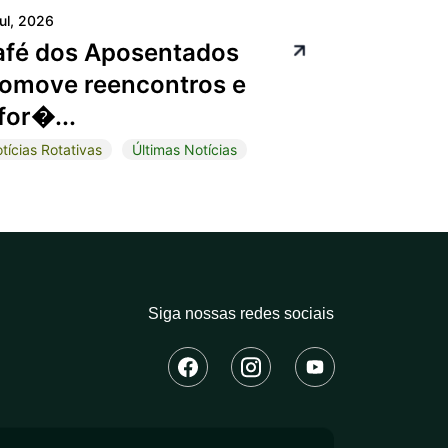
jul, 2026
afé dos Aposentados
omove reencontros e
for�...
tícias Rotativas
Últimas Notícias
Siga nossas redes sociais