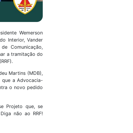
residente Wemerson
do Interior, Vander
r de Comunicação,
ar a tramitação do
(RRF).
deu Martins (MDB),
z que a Advocacia-
ntra o novo pedido
e Projeto que, se
. Diga não ao RRF!