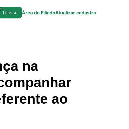
6-
Filie-se
Área do Filiado
Atualizar cadastro
nça na
acompanhar
eferente ao