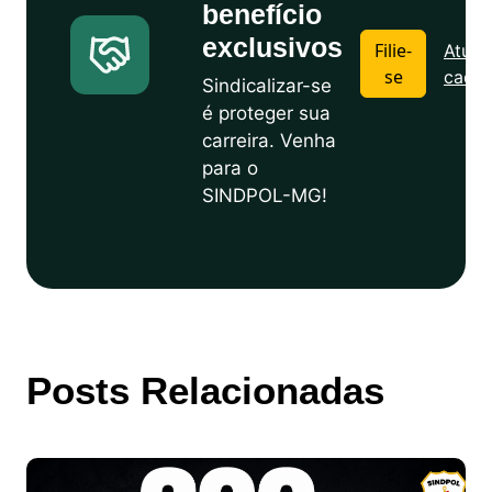
benefício
exclusivos
Filie-
Atuali
se
cadas
Sindicalizar-se
é proteger sua
carreira. Venha
para o
SINDPOL-MG!
Posts Relacionadas