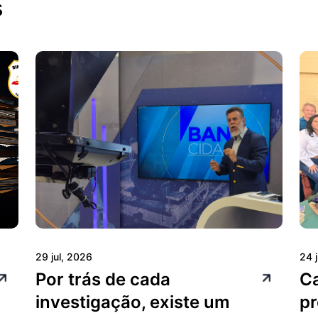
s
29 jul, 2026
24 
Por trás de cada
C
investigação, existe um
pr