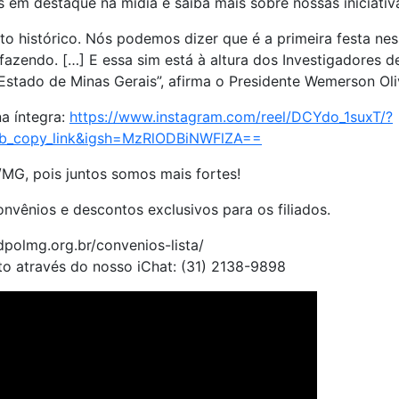
em destaque na mídia e saiba mais sobre nossas iniciativ
o histórico. Nós podemos dizer que é a primeira festa ne
fazendo. […] E essa sim está à altura dos Investigadores de
Estado de Minas Gerais”, afirma o Presidente Wemerson Oli
na íntegra:
https://www.instagram.com/reel/DCYdo_1suxT/?
b_copy_link&igsh=MzRlODBiNWFlZA==
l/MG, pois juntos somos mais fortes!
vênios e descontos exclusivos para os filiados.
ndpolmg.org.br/convenios-lista/
to através do nosso iChat: (31) 2138-9898