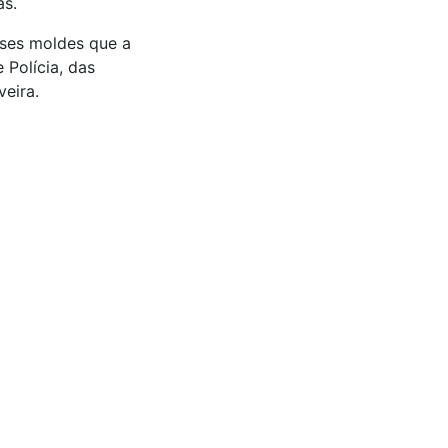
as.
sses moldes que a
 Polícia, das
veira.