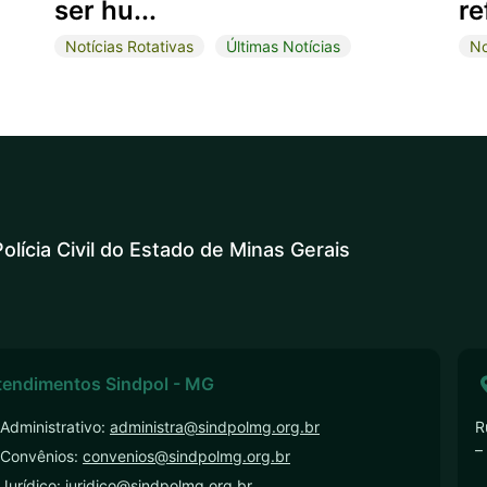
ser hu...
re
Notícias Rotativas
Últimas Notícias
No
olícia Civil do Estado de Minas Gerais
tendimentos Sindpol - MG
Administrativo:
administra@sindpolmg.org.br
R
–
 Convênios:
convenios@sindpolmg.org.br
Jurídico:
juridico@sindpolmg.org.br