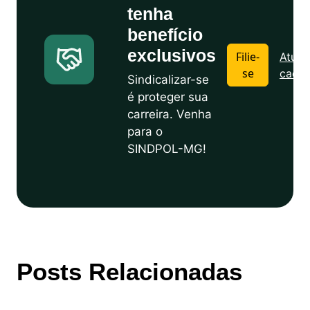
tenha
benefício
exclusivos
Filie-
Atuali
se
cadas
Sindicalizar-se
é proteger sua
carreira. Venha
para o
SINDPOL-MG!
Posts Relacionadas