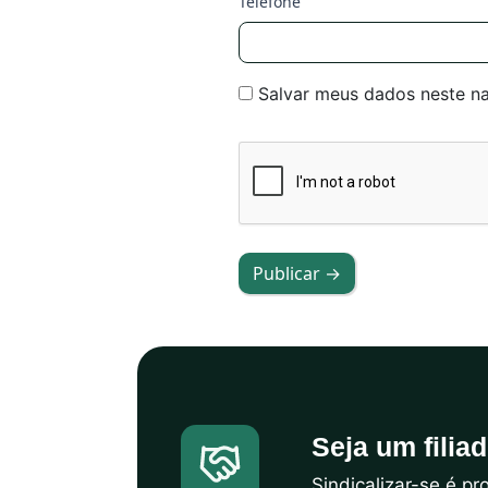
Telefone
Salvar meus dados neste n
Publicar →
Seja um filia
Sindicalizar-se é p