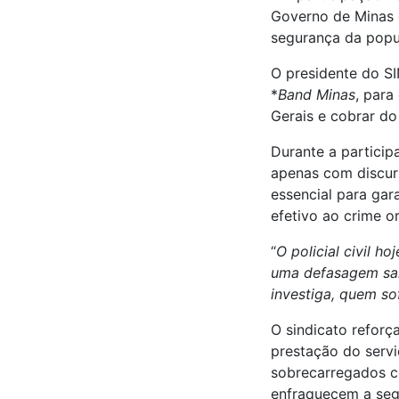
Governo de Minas e
segurança da pop
O presidente do S
*
Band Minas
, para
Gerais e cobrar do
Durante a partici
apenas com discurs
essencial para gar
efetivo ao crime o
“
O policial civil h
uma defasagem sal
investiga, quem so
O sindicato reforç
prestação do servi
sobrecarregados c
enfraquecem a seg