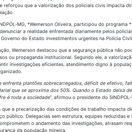
 reforçou que a valorização dos policiais civis impacta di
ulação
INDPOL-MG, *Wemerson Oliveira, participou do programa 
 denunciar a realidade enfrentada diariamente pelos policia
 Governo do Estado investimentos urgentes na Polícia Civil
pação, Wemerson destacou que a segurança pública não pod
os ou propaganda institucional. Segundo ele, a valorização
antir investigações eficientes, atendimento digno à popul
rganizado.
oje enfrenta plantões sobrecarregados, déficit de efetivo, fal
arial que se aproxima dos 50%. Quando o Estado deixa de
fre é toda a sociedade
”, afirmou o presidente do SINDPOL
a que a precarização das condições de trabalho impacta d
ço público. Delegacias sem estrutura, equipes reduzidas e 
omprometem o andamento das investigações, atrasam resp
urança da população mineira.