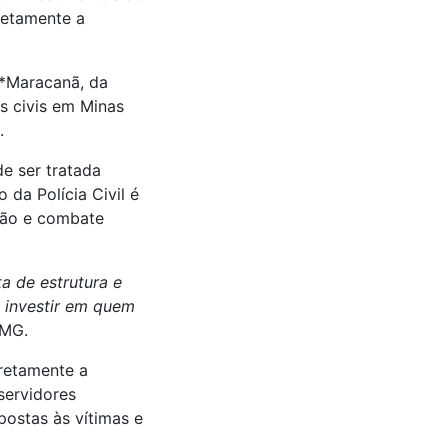
retamente a
**Maracanã, da
is civis em Minas
.
e ser tratada
 da Polícia Civil é
ação e combate
ta de estrutura e
 investir em quem
-MG.
iretamente a
servidores
ostas às vítimas e