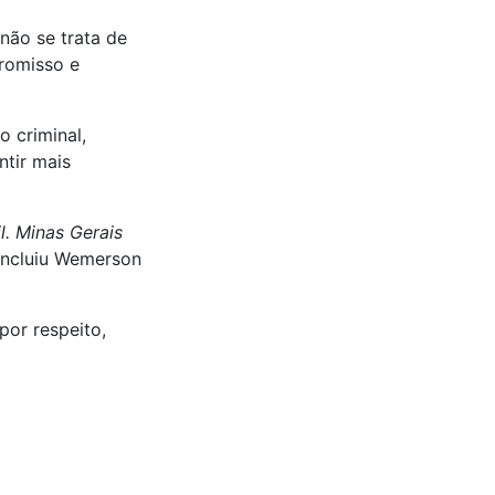
ão se trata de
romisso e
o criminal,
ntir mais
l. Minas Gerais
oncluiu Wemerson
or respeito,