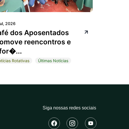
jul, 2026
afé dos Aposentados
omove reencontros e
for�...
tícias Rotativas
Últimas Notícias
Siga nossas redes sociais