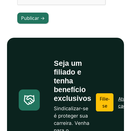
Publicar →
Seja um
filiado e
tenha
benefício
exclusivos
Filie-
Atuali
se
cadas
Sindicalizar-se
é proteger sua
carreira. Venha
para o