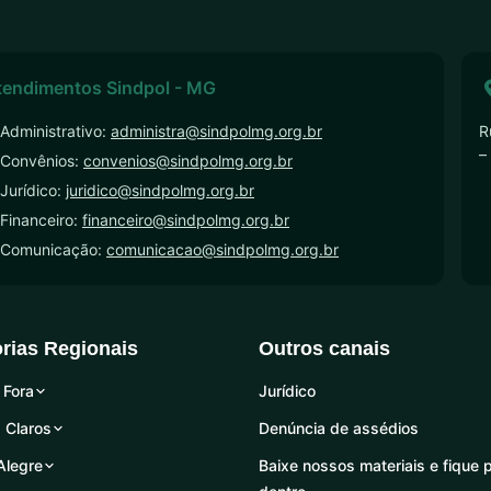
tendimentos Sindpol - MG
Administrativo:
administra@sindpolmg.org.br
R
–
 Convênios:
convenios@sindpolmg.org.br
Jurídico:
juridico@sindpolmg.org.br
Financeiro:
financeiro@sindpolmg.org.br
 Comunicação:
comunicacao@sindpolmg.org.br
orias Regionais
Outros canais
 Fora
Jurídico
 Claros
Denúncia de assédios
Alegre
Baixe nossos materiais e fique 