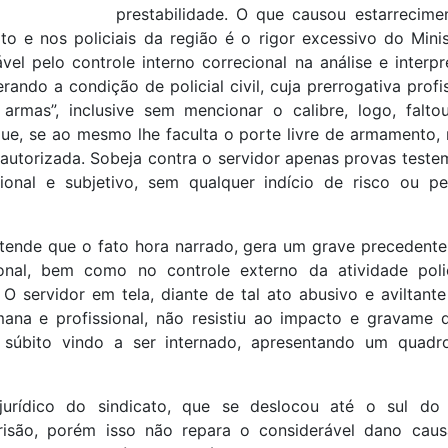
prestabilidade. O que causou estarrecim
to e nos policiais da região é o rigor excessivo do Mini
el pelo controle interno correcional na análise e interp
rando a condição de policial civil, cuja prerrogativa profis
 armas”, inclusive sem mencionar o calibre, logo, falto
ue, se ao mesmo lhe faculta o porte livre de armamento, 
autorizada. Sobeja contra o servidor apenas provas teste
ional e subjetivo, sem qualquer indício de risco ou p
nde que o fato hora narrado, gera um grave precedente 
onal, bem como no controle externo da atividade polic
. O servidor em tela, diante de tal ato abusivo e aviltant
ana e profissional, não resistiu ao impacto e gravame 
súbito vindo a ser internado, apresentando um quadro
urídico do sindicato, que se deslocou até o sul do
risão, porém isso não repara o considerável dano ca