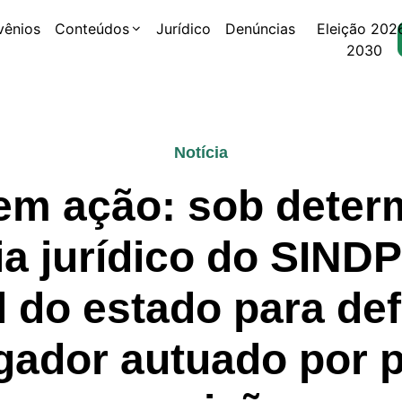
vênios
Conteúdos
Jurídico
Denúncias
Eleição 202
2030
Notícia
 em ação: sob deter
ia jurídico do SIND
l do estado para de
igador autuado por p