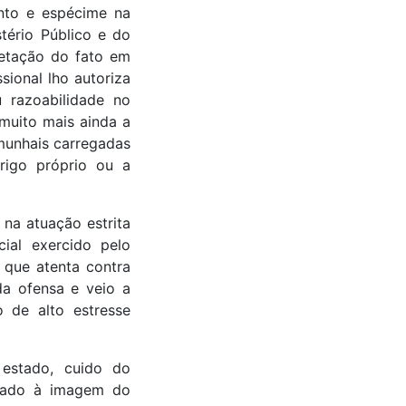
ento e espécime na
stério Público e do
retação do fato em
sional lho autoriza
u razoabilidade no
muito mais ainda a
munhais carregadas
erigo próprio ou a
na atuação estrita
ial exercido pelo
e que atenta contra
da ofensa e veio a
 de alto estresse
 estado, cuido do
usado à imagem do