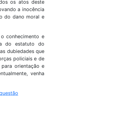
dos os atos deste
rovando a inocência
ão do dano moral e
a o conhecimento e
ta do estatuto do
suas dubiedades que
ças policiais e de
 para orientação e
entualmente, venha
 questão