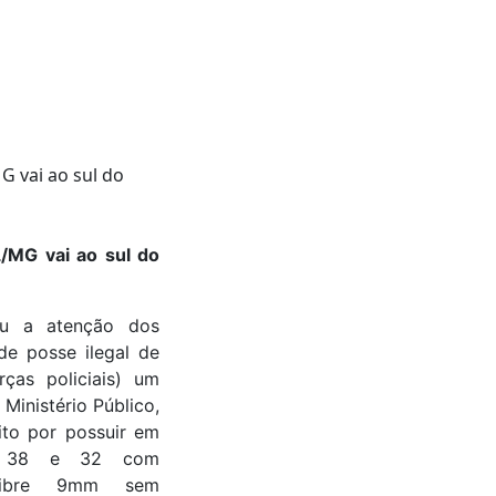
L/MG vai ao sul do
ou a atenção dos
e posse ilegal de
ças policiais) um
 Ministério Público,
ito por possuir em
re 38 e 32 com
alibre 9mm sem