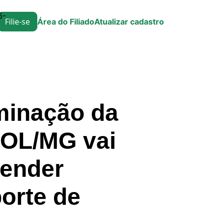
6-
Filie-se
Área do Filiado
Atualizar cadastro
minação da
POL/MG vai
fender
orte de