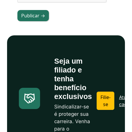
Publicar →
Seja um
filiado e
tenha
benefício
exclusivos
Filie-
Atuali
se
cadas
Sindicalizar-se
é proteger sua
carreira. Venha
para o