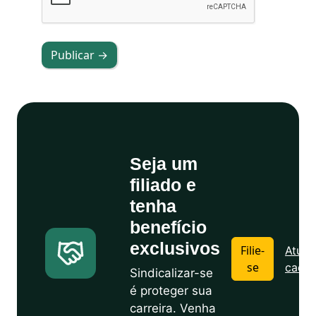
Publicar →
Seja um
filiado e
tenha
benefício
exclusivos
Filie-
Atuali
se
cadas
Sindicalizar-se
é proteger sua
carreira. Venha