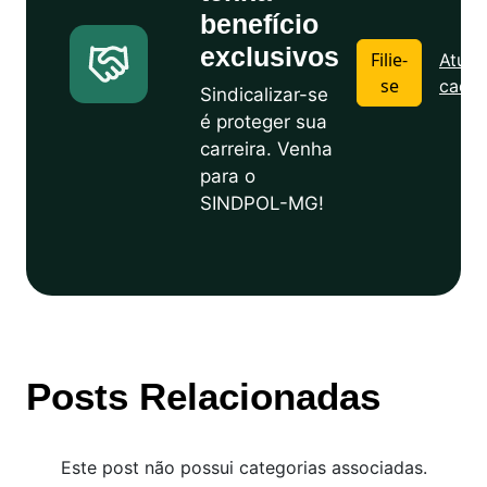
benefício
exclusivos
Filie-
Atuali
se
cadas
Sindicalizar-se
é proteger sua
carreira. Venha
para o
SINDPOL-MG!
Posts Relacionadas
Este post não possui categorias associadas.