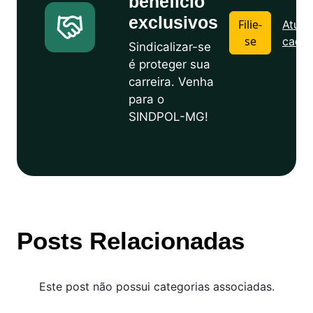
benefício
exclusivos
Filie-
Atuali
se
cadas
Sindicalizar-se
é proteger sua
carreira. Venha
para o
SINDPOL-MG!
Posts Relacionadas
Este post não possui categorias associadas.