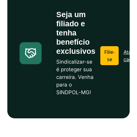
Seja um
filiado e
tenha
benefício
exclusivos
Filie-
Atuali
se
cadas
Sindicalizar-se
é proteger sua
carreira. Venha
para o
SINDPOL-MG!