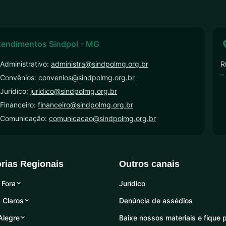
tendimentos Sindpol - MG
Administrativo:
administra@sindpolmg.org.br
R
–
 Convênios:
convenios@sindpolmg.org.br
Jurídico:
juridico@sindpolmg.org.br
Financeiro:
financeiro@sindpolmg.org.br
 Comunicação:
comunicacao@sindpolmg.org.br
orias Regionais
Outros canais
 Fora
Jurídico
 Claros
Denúncia de assédios
Alegre
Baixe nossos materiais e fique 