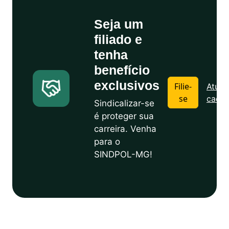
Seja um
filiado e
tenha
benefício
exclusivos
Filie-
Atuali
se
cadas
Sindicalizar-se
é proteger sua
carreira. Venha
para o
SINDPOL-MG!