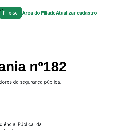
6-
Filie-se
Área do Filiado
Atualizar cadastro
ania nº182
ores da segurança pública.
iência Pública da