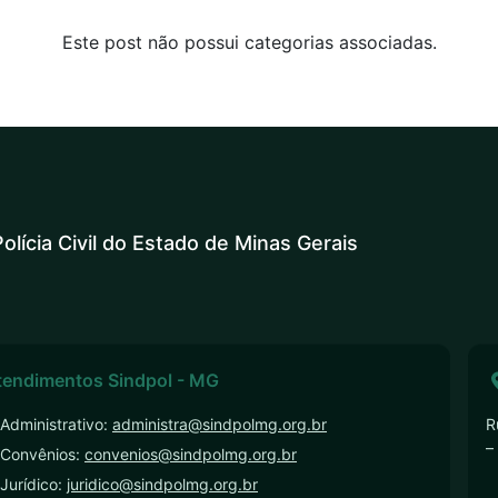
Este post não possui categorias associadas.
olícia Civil do Estado de Minas Gerais
tendimentos Sindpol - MG
Administrativo:
administra@sindpolmg.org.br
R
–
 Convênios:
convenios@sindpolmg.org.br
Jurídico:
juridico@sindpolmg.org.br