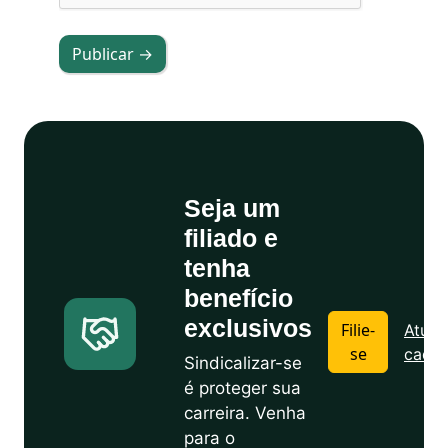
Publicar →
Seja um
filiado e
tenha
benefício
exclusivos
Filie-
Atuali
se
cadas
Sindicalizar-se
é proteger sua
carreira. Venha
para o