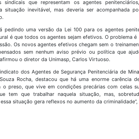
s sindicais que representam os agentes penitenciário
a situação inevitável, mas deveria ser acompanhada p
o.
á pedindo uma versão da Lei 100 para os agentes penit
ural é que todos os agentes sejam efetivos. O problema é
issão. Os novos agentes efetivos chegam sem o treinament
pensados sem nenhum aviso prévio ou política que aju
afirmou o diretor da Unimasp, Carlos Virtuoso.
indicato dos Agentes de Segurança Penitenciária de Mina
 Souza Rocha, destacou que há uma enorme carência de
ra o preso, que vive em condições precárias com celas su
ue tem que trabalhar naquela situação, mas, sobretu
essa situação gera reflexos no aumento da criminalidade”, 