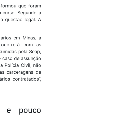
informou que foram
ncurso. Segundo a
a questão legal. A
iários em Minas, a
s ocorrerá com as
sumidas pela Seap,
o caso de assunção
Polícia Civil, não
as carceragens da
rios contratados”,
io e pouco