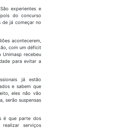
São experientes e
epois do concurso
s de já começar no
liões acontecerem,
ção, com um déficit
da Unimasp recebeu
dade para evitar a
ssionais já estão
atados e sabem que
ito, eles não vão
da, serão suspensas
s é que parte dos
ealizar serviços