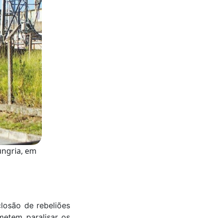
ungria, em
closão de rebeliões
metem paralisar os