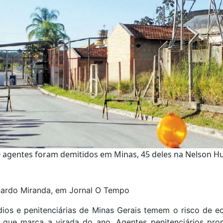
0 agentes foram demitidos em Minas, 45 deles na Nelson H
nardo Miranda, em Jornal O Tempo
dios e penitenciárias de Minas Gerais temem o risco de e
que marca a virada do ano. Agentes penitenciários pro