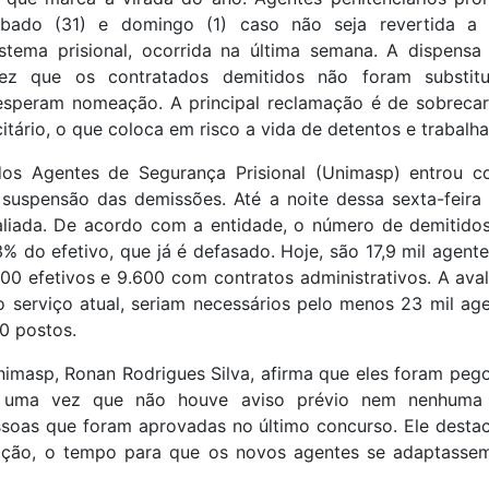
ábado (31) e domingo (1) caso não seja revertida 
istema prisional, ocorrida na última semana. A dispensa
ez que os contratados demitidos não foram substit
speram nomeação. A principal reclamação é de sobreca
citário, o que coloca em risco a vida de detentos e trabalh
dos Agentes de Segurança Prisional (Unimasp) entrou c
 suspensão das demissões. Até a noite dessa sexta-feira 
aliada. De acordo com a entidade, o número de demitido
% do efetivo, que já é defasado. Hoje, são 17,9 mil agente
00 efetivos e 9.600 com contratos administrativos. A ava
o serviço atual, seriam necessários pelo menos 23 mil ag
0 postos.
nimasp, Ronan Rodrigues Silva, afirma que eles foram peg
, uma vez que não houve aviso prévio nem nenhuma
oas que foram aprovadas no último concurso. Ele dest
ção, o tempo para que os novos agentes se adaptassem 