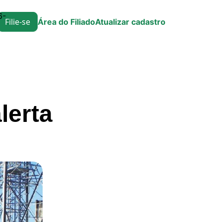
6-
Filie-se
Área do Filiado
Atualizar cadastro
lerta