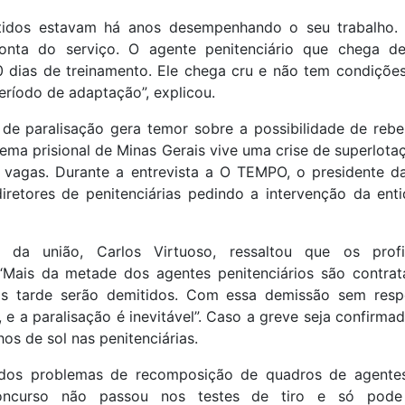
tidos estavam há anos desempenhando o seu trabalho. 
nta do serviço. O agente penitenciário que chega d
 dias de treinamento. Ele chega cru e não tem condiçõe
ríodo de adaptação”, explicou.
 de paralisação gera temor sobre a possibilidade de rebe
ema prisional de Minas Gerais vive uma crise de superlota
 vagas. Durante a entrevista a O TEMPO, o presidente 
iretores de penitenciárias pedindo a intervenção da enti
 da união, Carlos Virtuoso, ressaltou que os profi
“Mais da metade dos agentes penitenciários são contr
s tarde serão demitidos. Com essa demissão sem respe
s, e a paralisação é inevitável”. Caso a greve seja confirma
hos de sol nas penitenciárias.
dos problemas de recomposição de quadros de agente
ncurso não passou nos testes de tiro e só pode r