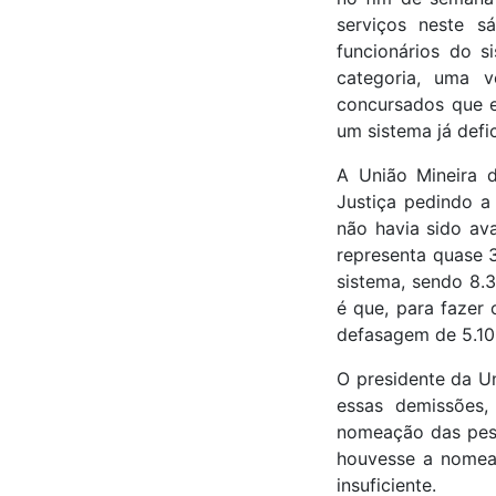
serviços neste s
funcionários do s
categoria, uma v
concursados que e
um sistema já defi
A União Mineira 
Justiça pedindo a
não havia sido av
representa quase 3
sistema, sendo 8.3
é que, para fazer 
defasagem de 5.10
O presidente da U
essas demissões
nomeação das pess
houvesse a nomea
insuficiente.