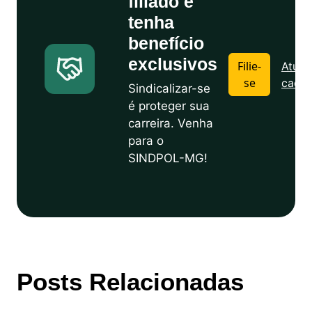
filiado e
tenha
benefício
exclusivos
Filie-
Atuali
se
cadas
Sindicalizar-se
é proteger sua
carreira. Venha
para o
SINDPOL-MG!
Posts Relacionadas