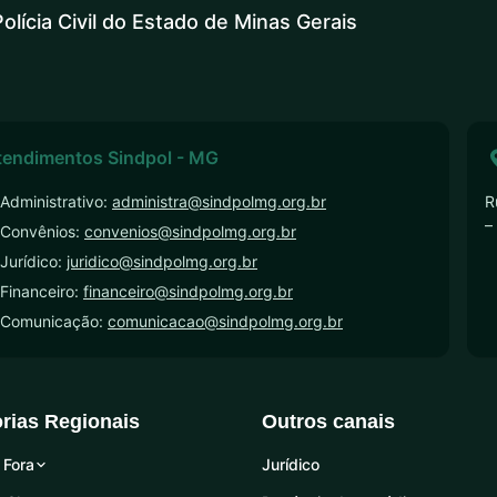
olícia Civil do Estado de Minas Gerais
tendimentos Sindpol - MG
Administrativo:
administra@sindpolmg.org.br
R
–
 Convênios:
convenios@sindpolmg.org.br
Jurídico:
juridico@sindpolmg.org.br
Financeiro:
financeiro@sindpolmg.org.br
 Comunicação:
comunicacao@sindpolmg.org.br
orias Regionais
Outros canais
 Fora
Jurídico