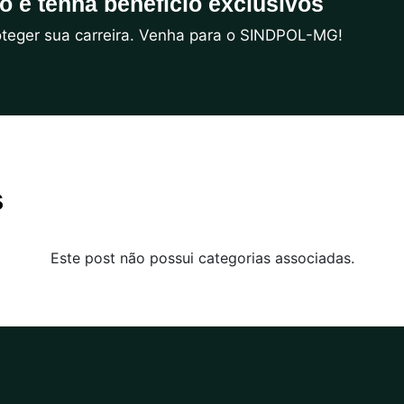
do e tenha benefício exclusivos
roteger sua carreira. Venha para o SINDPOL-MG!
s
Este post não possui categorias associadas.