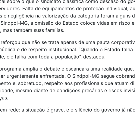
recai sobre o que o sindicato classifica como descaso do 
rvidores. Falta de equipamentos de proteção individual, a
s e negligência na valorização da categoria foram alguns 
o Sindpol-MG, a omissão do Estado coloca vidas em risco
s, mas também suas famílias.
 reforçou que não se trata apenas de uma pauta corporati
ública e de respeito institucional. “Quando o Estado falh
e, ele falha com toda a população”, destacou.
 programa amplia o debate e escancara uma realidade que,
a ser urgentemente enfrentada. O Sindpol-MG segue cobran
mento e, sobretudo, respeito aos profissionais que atuam d
idade, mesmo diante de condições precárias e riscos invis
ças.
em rede: a situação é grave, e o silêncio do governo já não