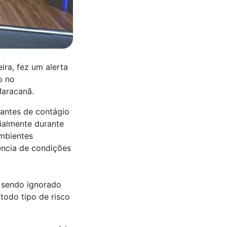
ira, fez um alerta
o no
Maracanã.
tantes de contágio
cialmente durante
ambientes
ência de condições
e sendo ignorado
 todo tipo de risco