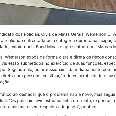
ndicato dos Policiais Civis de Minas Gerais, Wemerson Olive
a realidade enfrentada pela categoria durante participaçã
ade, exibido pela Band Minas e apresentado por Marcos 
ta, Wemerson expôs de forma clara e direta os riscos cons
 civis estão submetidos no exercício de suas funções, espe
o. Segundo ele, os profissionais lidam diariamente com 
o direto com pessoas em situação de vulnerabilidade e aus
eção.
enfático ao destacar que o problema não é novo, mas segu
al. “Os policiais civis estão na linha de frente, expostos a
rutura mínima e sem respaldo adequado”, pontuou.