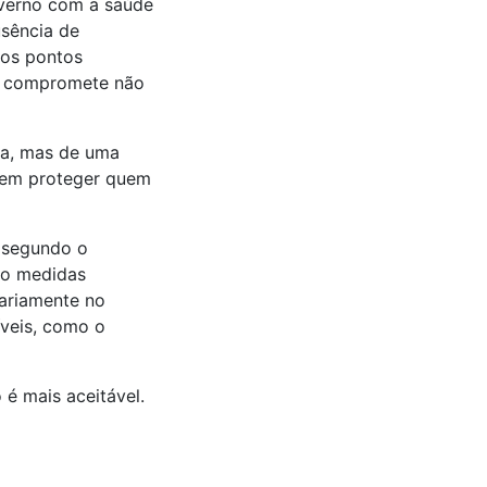
governo com a saúde
usência de
dos pontos
 e compromete não
va, mas de uma
a em proteger quem
 segundo o
do medidas
iariamente no
íveis, como o
 é mais aceitável.