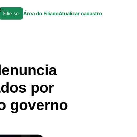
6-
Filie-se
Área do Filiado
Atualizar cadastro
denuncia
ados por
do governo