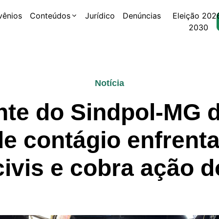
vênios
Conteúdos
Jurídico
Denúncias
Eleição 202
2030
Notícia
nte do Sindpol-MG 
de contágio enfrent
 civis e cobra ação 