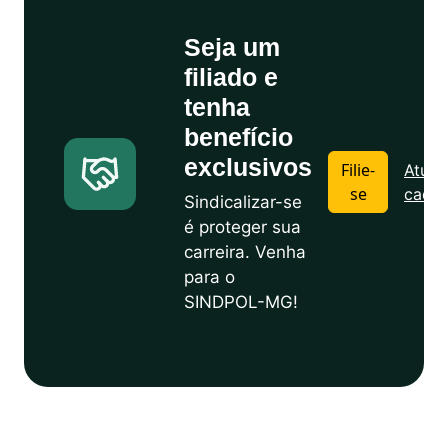
Seja um
filiado e
tenha
benefício
exclusivos
Filie-
Atuali
se
cadas
Sindicalizar-se
é proteger sua
carreira. Venha
para o
SINDPOL-MG!