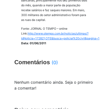
bancárias, principalmente nos dez primeiros dias
do mês, quando a maior parte da população
recebe salários e faz saques maiores. Em maio,
300 militares do setor administrativo foram para
as ruas da capital.
Fonte: JORNAL O TEMPO – online
Link:
http://www.otempo.com.br/noticias/ultimas/?
IdNoticia=172821,OTE&busca=policial%20civil&pagina=1
Data: 01/06/2011
Comentários
(0)
Nenhum comentário ainda. Seja o primeiro
a comentar!