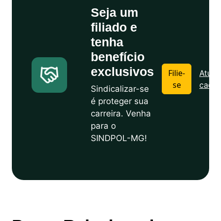
Seja um
filiado e
tenha
benefício
exclusivos
Filie-
Atuali
se
cadas
Sindicalizar-se
é proteger sua
carreira. Venha
para o
SINDPOL-MG!