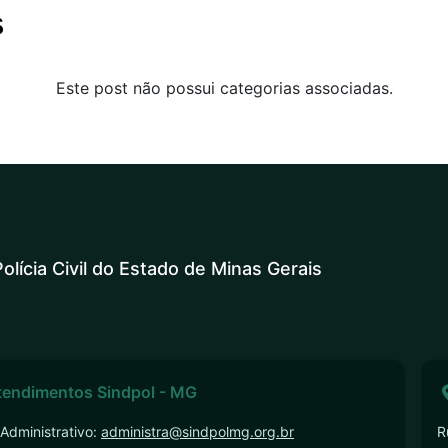
s
Este post não possui categorias associadas.
olícia Civil do Estado de Minas Gerais
tendimentos Sindpol - MG
Administrativo:
administra@sindpolmg.org.br
R