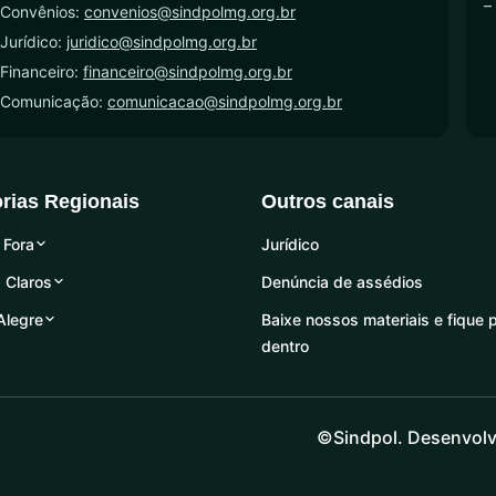
–
 Convênios:
convenios@sindpolmg.org.br
Jurídico:
juridico@sindpolmg.org.br
Financeiro:
financeiro@sindpolmg.org.br
 Comunicação:
comunicacao@sindpolmg.org.br
orias Regionais
Outros canais
 Fora
Jurídico
 Claros
Denúncia de assédios
Alegre
Baixe nossos materiais e fique 
dentro
©Sindpol. Desenvolv