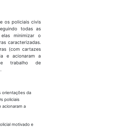
os policiais civis
eguindo todas as
 elas minimizar o
ras caracterizadas.
uras (com cartazes
ia e acionaram a
te trabalho de
.
s orientações da
s policiais
e acionaram a
licial motivado e