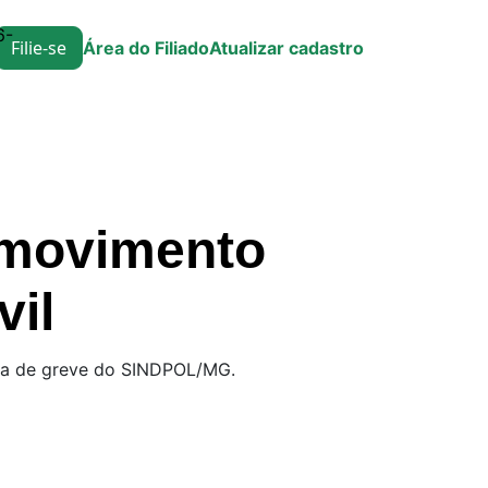
6-
Filie-se
Área do Filiado
Atualizar cadastro
o movimento
vil
ilha de greve do SINDPOL/MG.