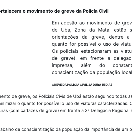
fortalecem o movimento de greve da Polícia Civil
Em adesão ao movimento de greve 
de Ubá, Zona da Mata, estão s
orientações da greve, dentre a
quanto for possível o uso de viatu
Os policiais estacionaram as viat
de greve), em frente a delegac
imprensa, além do constan
conscientização da população local
GREVE DA POLÍCIA CIVIL JÁ DURA 15 DIAS
nto de greve, os Policiais Civis de Ubá estão seguindo todas a
inimizar o quanto for possível o uso de viaturas caracterizadas. O
uras (com cartazes de greve) em frente a 2ª Delegacia Regional 
abalho de conscientização da população da importância de um po